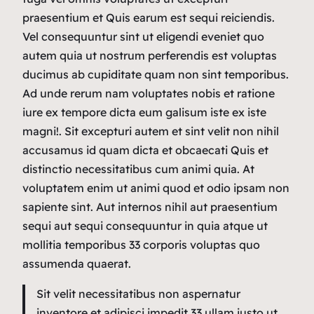
praesentium et Quis earum est sequi reiciendis.
Vel consequuntur sint ut eligendi eveniet quo
autem quia ut nostrum perferendis est voluptas
ducimus ab cupiditate quam non sint temporibus.
Ad unde rerum nam voluptates nobis et ratione
iure ex tempore dicta eum galisum iste ex iste
magni!. Sit excepturi autem et sint velit non nihil
accusamus id quam dicta et obcaecati Quis et
distinctio necessitatibus cum animi quia. At
voluptatem enim ut animi quod et odio ipsam non
sapiente sint. Aut internos nihil aut praesentium
sequi aut sequi consequuntur in quia atque ut
mollitia temporibus 33 corporis voluptas quo
assumenda quaerat.
Sit velit necessitatibus non aspernatur
inventore et adipisci impedit 33 ullam iusto ut