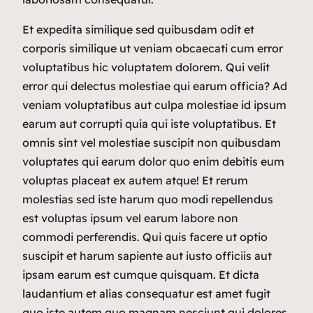
Et expedita similique sed quibusdam odit et
corporis similique ut veniam obcaecati cum error
voluptatibus hic voluptatem dolorem. Qui velit
error qui delectus molestiae qui earum officia? Ad
veniam voluptatibus aut culpa molestiae id ipsum
earum aut corrupti quia qui iste voluptatibus. Et
omnis sint vel molestiae suscipit non quibusdam
voluptates qui earum dolor quo enim debitis eum
voluptas placeat ex autem atque! Et rerum
molestias sed iste harum quo modi repellendus
est voluptas ipsum vel earum labore non
commodi perferendis. Qui quis facere ut optio
suscipit et harum sapiente aut iusto officiis aut
ipsam earum est cumque quisquam. Et dicta
laudantium et alias consequatur est amet fugit
quo iste autem quo magnam nesciunt qui dolores